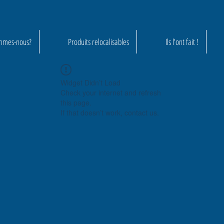
mmes-nous?
Produits relocalisables
Ils l'ont fait !
Widget Didn’t Load
Check your internet and refresh
this page.
If that doesn’t work, contact us.