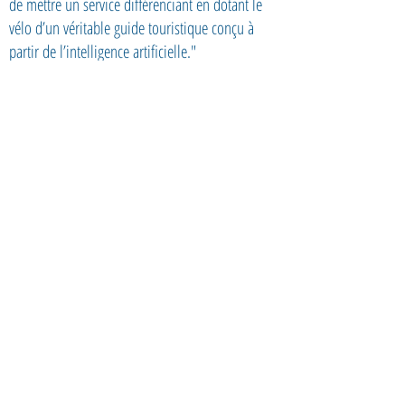
de mettre un service différenciant en dotant le
vélo d’un véritable guide touristique conçu à
partir de l’intelligence artificielle."
Relocalisations.fr : Selon votre
expérience, quelles sont les principales
difficultés auxquelles les équipes d’une
entreprise doivent faire face
lorsqu’elles travaillent avec des
entreprises innovantes ou des startups?
Que faut-il faire pour que cela
fonctionne ?
P.A.
"Pour ce qui est des entreprises matures, il
peut arriver que la décision de travailler avec une
startup ait été prise par un des dirigeants sans
avoir vraiment pris le temps de consulter son
équipe. Celle-ci arrive donc sans avoir réalisé ce
que cette idée impliquait pour devenir un projet