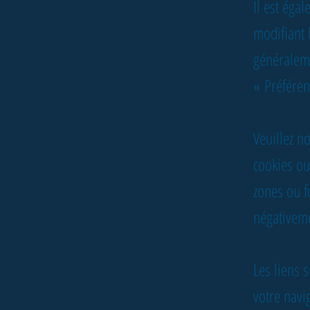
Il est éga
modifiant 
généralem
«
Préfére
Veuillez n
cookies ou
zones ou f
négativeme
Les liens 
votre navi