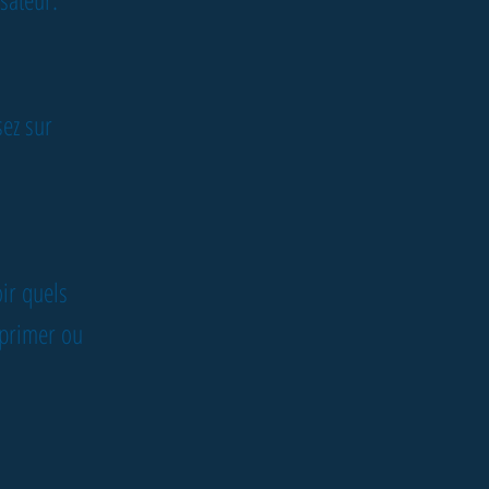
sez sur
ir quels
pprimer ou