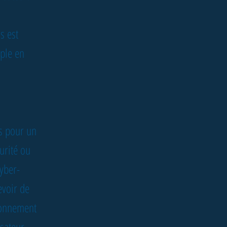
s est
mple en
es pour un
urité ou
cyber-
evoir de
tionnement
isateur.