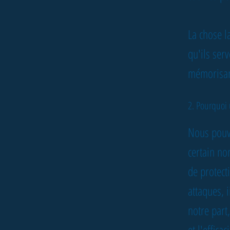
La chose l
qu'ils ser
mémorisant
2. Pourquoi 
Nous pouvo
certain no
de protecti
attaques, 
notre part
et l'effica