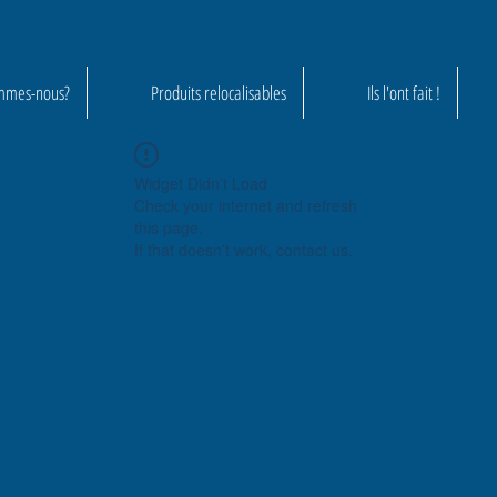
mmes-nous?
Produits relocalisables
Ils l'ont fait !
Widget Didn’t Load
Check your internet and refresh
this page.
If that doesn’t work, contact us.