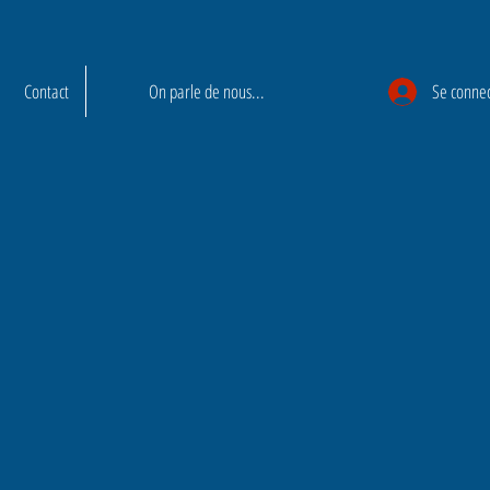
Contact
On parle de nous...
Se conne