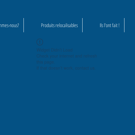
mmes-nous?
Produits relocalisables
Ils l'ont fait !
Widget Didn’t Load
Check your internet and refresh
this page.
If that doesn’t work, contact us.