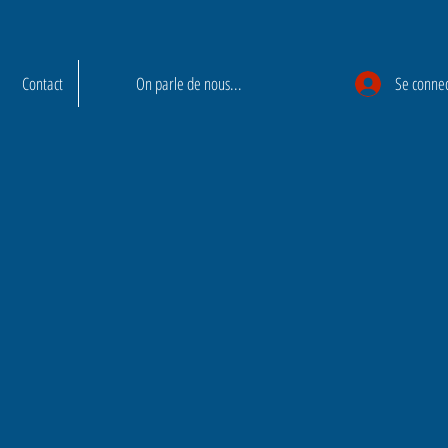
Contact
On parle de nous...
Se conne