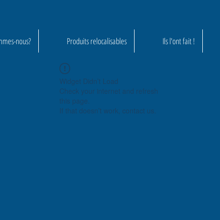
mmes-nous?
Produits relocalisables
Ils l'ont fait !
Widget Didn’t Load
Check your internet and refresh
this page.
If that doesn’t work, contact us.