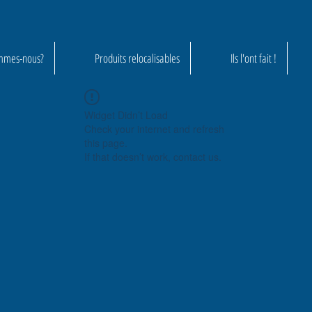
mmes-nous?
Produits relocalisables
Ils l'ont fait !
Widget Didn’t Load
Check your internet and refresh
this page.
If that doesn’t work, contact us.