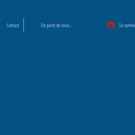
Contact
On parle de nous...
Se conne