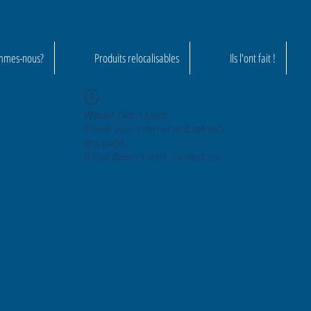
mmes-nous?
Produits relocalisables
Ils l'ont fait !
Widget Didn’t Load
Check your internet and refresh
this page.
If that doesn’t work, contact us.