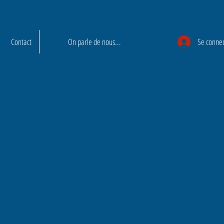
Contact
On parle de nous...
Se conne