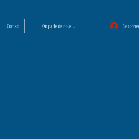
Contact
On parle de nous...
Se conne