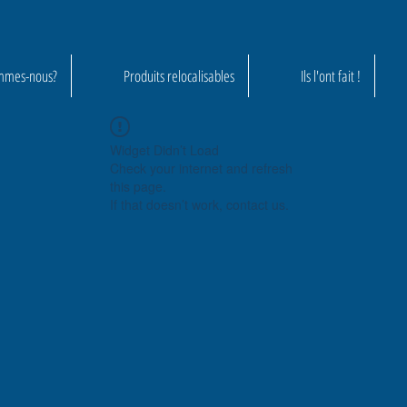
mmes-nous?
Produits relocalisables
Ils l'ont fait !
Widget Didn’t Load
Check your internet and refresh
this page.
If that doesn’t work, contact us.