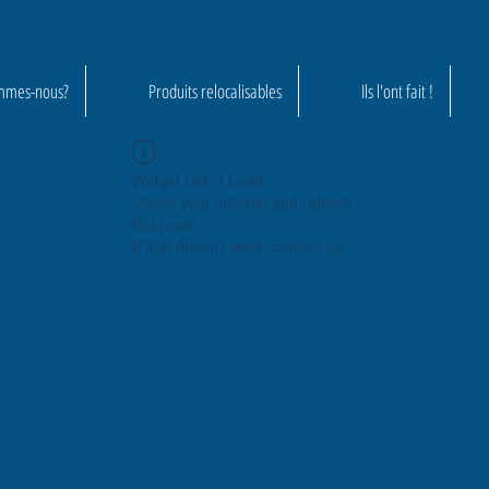
mmes-nous?
Produits relocalisables
Ils l'ont fait !
Widget Didn’t Load
Check your internet and refresh
this page.
If that doesn’t work, contact us.