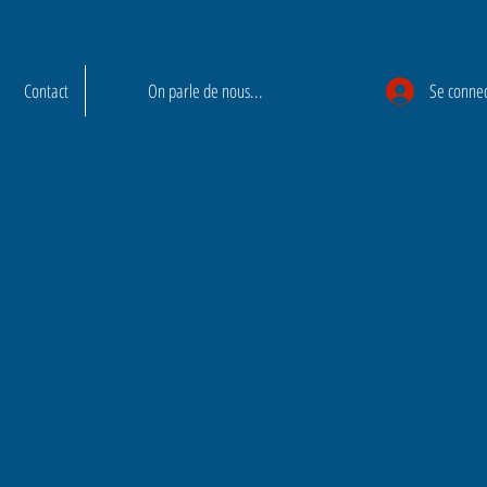
Contact
On parle de nous...
Se conne