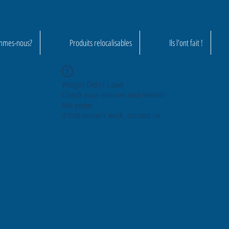
mmes-nous?
Produits relocalisables
Ils l'ont fait !
Widget Didn’t Load
Check your internet and refresh
this page.
If that doesn’t work, contact us.