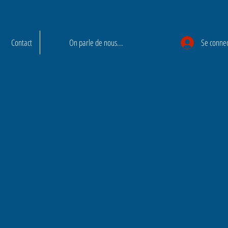
Contact
On parle de nous...
Se conne