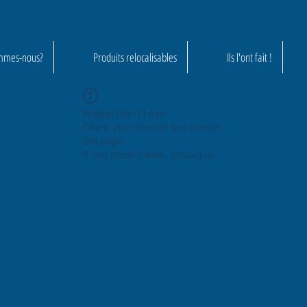
mmes-nous?
Produits relocalisables
Ils l'ont fait !
Widget Didn’t Load
Check your internet and refresh
this page.
If that doesn’t work, contact us.