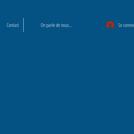
Contact
On parle de nous...
Se conne