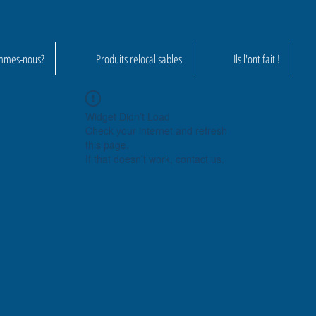
mmes-nous?
Produits relocalisables
Ils l'ont fait !
Widget Didn’t Load
Check your internet and refresh
this page.
If that doesn’t work, contact us.