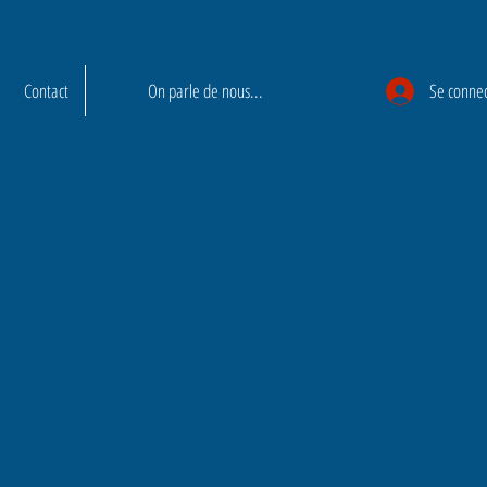
Contact
On parle de nous...
Se conne