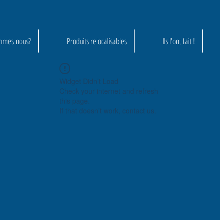
mmes-nous?
Produits relocalisables
Ils l'ont fait !
Widget Didn’t Load
Check your internet and refresh
this page.
If that doesn’t work, contact us.