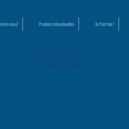
mmes-nous?
Produits relocalisables
Ils l'ont fait !
Widget Didn’t Load
Check your internet and refresh
this page.
If that doesn’t work, contact us.