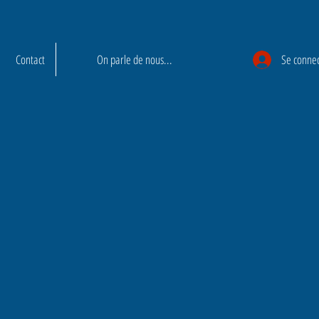
Contact
On parle de nous...
Se conne