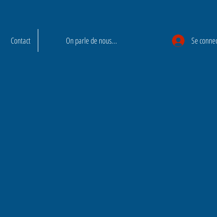
Contact
On parle de nous...
Se conne