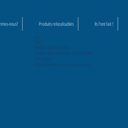
mmes-nous?
Produits relocalisables
Ils l'ont fait !
Widget Didn’t Load
Check your internet and refresh
this page.
If that doesn’t work, contact us.