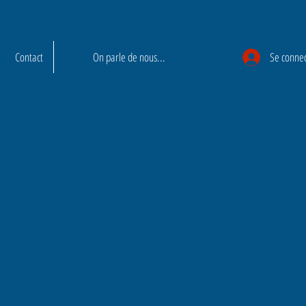
Contact
On parle de nous...
Se conne