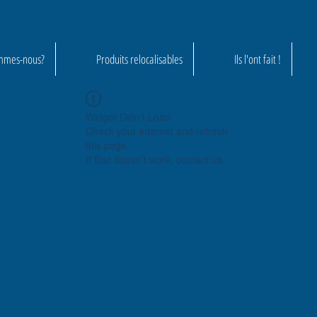
mmes-nous?
Produits relocalisables
Ils l'ont fait !
Widget Didn’t Load
Check your internet and refresh
this page.
If that doesn’t work, contact us.