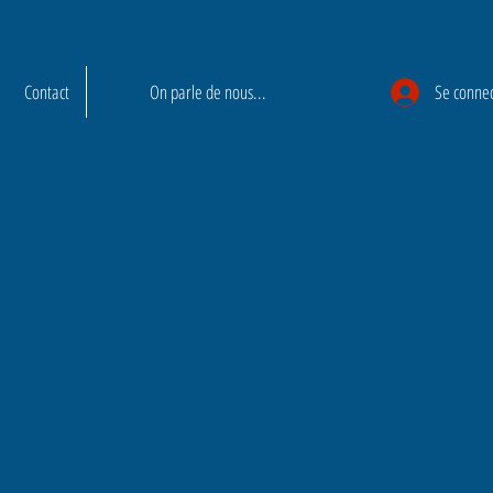
Contact
On parle de nous...
Se conne