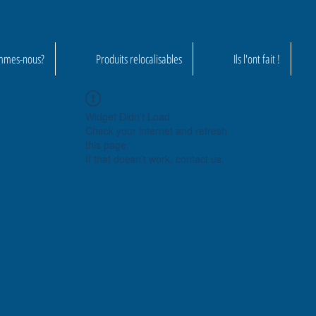
mmes-nous?
Produits relocalisables
Ils l'ont fait !
Widget Didn’t Load
Check your internet and refresh
this page.
If that doesn’t work, contact us.