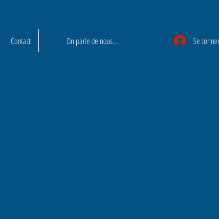
Contact
On parle de nous...
Se conne