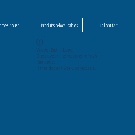
mmes-nous?
Produits relocalisables
Ils l'ont fait !
Widget Didn’t Load
Check your internet and refresh
this page.
If that doesn’t work, contact us.