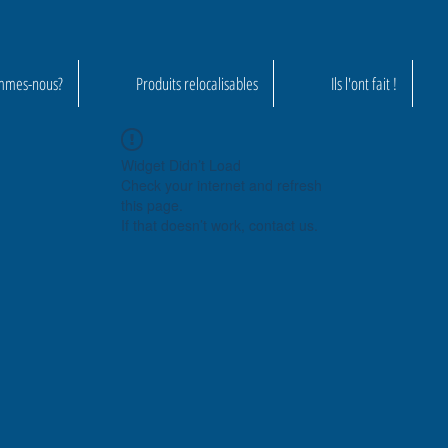
mmes-nous?
Produits relocalisables
Ils l'ont fait !
Widget Didn’t Load
Check your internet and refresh
this page.
If that doesn’t work, contact us.