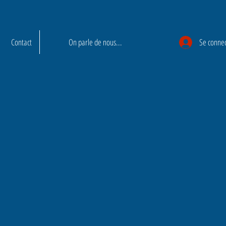
Contact
On parle de nous...
Se conne