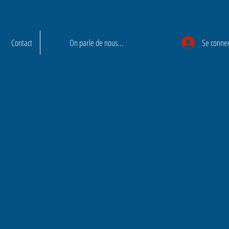
Contact
On parle de nous...
Se conne