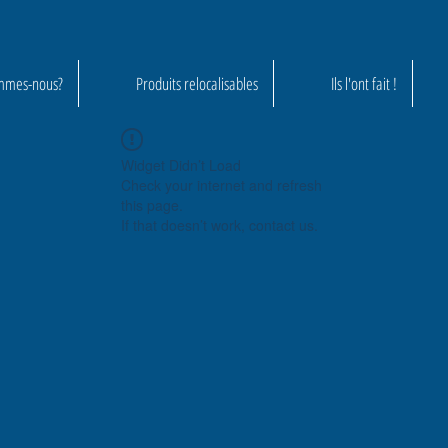
mmes-nous?
Produits relocalisables
Ils l'ont fait !
Widget Didn’t Load
Check your internet and refresh
this page.
If that doesn’t work, contact us.