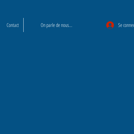
Contact
On parle de nous...
Se conne