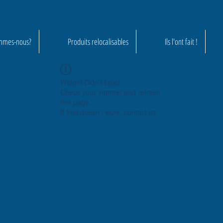
mmes-nous?
Produits relocalisables
Ils l'ont fait !
Widget Didn’t Load
Check your internet and refresh
this page.
If that doesn’t work, contact us.