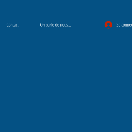
Contact
On parle de nous...
Se conne