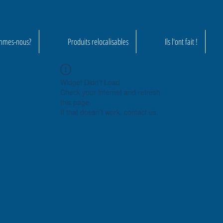
mmes-nous?
Produits relocalisables
Ils l'ont fait !
Widget Didn’t Load
Check your internet and refresh
this page.
If that doesn’t work, contact us.