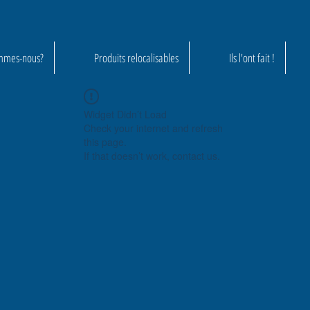
mmes-nous?
Produits relocalisables
Ils l'ont fait !
Widget Didn’t Load
Check your internet and refresh
this page.
If that doesn’t work, contact us.