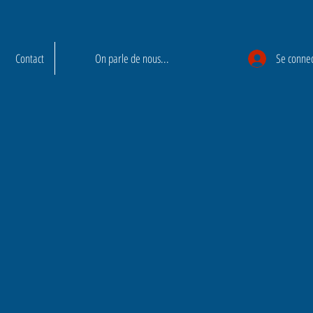
Contact
On parle de nous...
Se conne