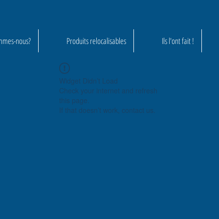
mmes-nous?
Produits relocalisables
Ils l'ont fait !
Widget Didn’t Load
Check your internet and refresh
this page.
If that doesn’t work, contact us.