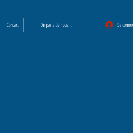
Contact
On parle de nous...
Se conne