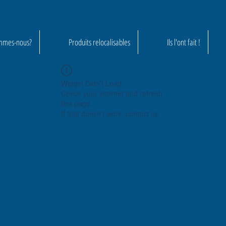
mmes-nous?
Produits relocalisables
Ils l'ont fait !
Widget Didn’t Load
Check your internet and refresh
this page.
If that doesn’t work, contact us.