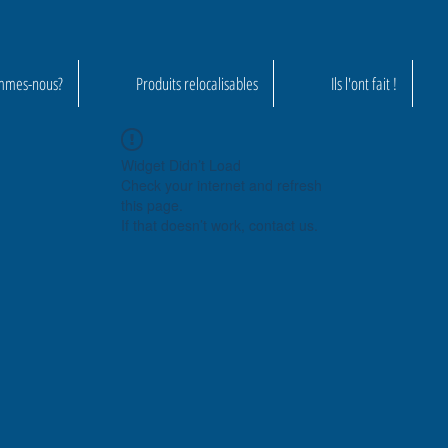
mmes-nous?
Produits relocalisables
Ils l'ont fait !
Widget Didn’t Load
Check your internet and refresh
this page.
If that doesn’t work, contact us.