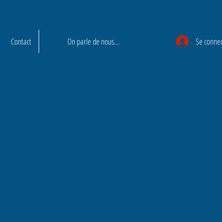
Contact
On parle de nous...
Se conne