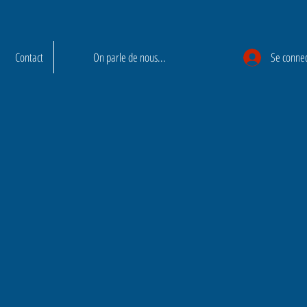
Contact
On parle de nous...
Se conne