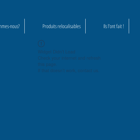
mmes-nous?
Produits relocalisables
Ils l'ont fait !
Widget Didn’t Load
Check your internet and refresh
this page.
If that doesn’t work, contact us.