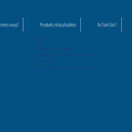
mmes-nous?
Produits relocalisables
Ils l'ont fait !
Widget Didn’t Load
Check your internet and refresh
this page.
If that doesn’t work, contact us.