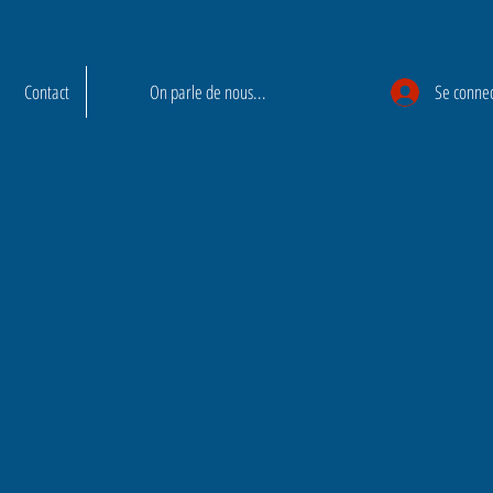
Contact
On parle de nous...
Se conne