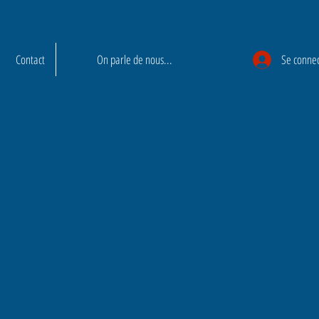
Contact
On parle de nous...
Se conne