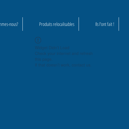
mmes-nous?
Produits relocalisables
Ils l'ont fait !
Widget Didn’t Load
Check your internet and refresh
this page.
If that doesn’t work, contact us.