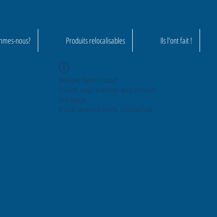
mmes-nous?
Produits relocalisables
Ils l'ont fait !
Widget Didn’t Load
Check your internet and refresh
this page.
If that doesn’t work, contact us.