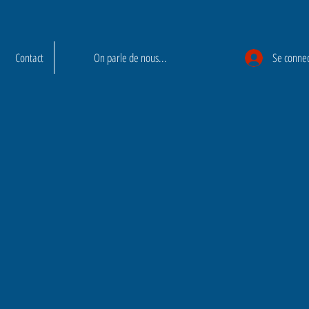
Contact
On parle de nous...
Se conne